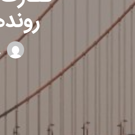
روندها
م