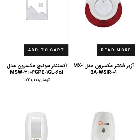
ADD TO CART
READ MORE
آژیر فلاشر مکسرون مدل MX-
اکستندر سوئیچ مکسرون مدل
MSW-3004GPE-1GL-65I
BA-WSIR-01
تومان
1,230,000