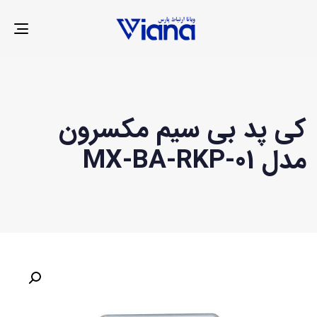
LE
ION
کی پد بی سیم مکسرون
مدل MX-BA-RKP-01