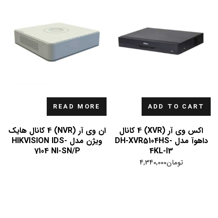
READ MORE
ADD TO CART
اکس وی آر (XVR) 4 کانال
ان وی آر (NVR) 4 کانال هایک
داهوآ مدل DH-XVR5104HS-
ویژن مدل HIKVISION IDS-
7104 NI-SN/P
4KL-I3
تومان
4,340,000