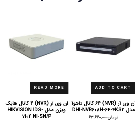
READ MORE
ADD TO CART
ان وی آر (NVR) 64 کانال داهوآ
ان وی آر (NVR) 4 کانال هایک
مدل DHI-NVR608H-64-4KS2
ویژن مدل HIKVISION IDS-
7104 NI-SN/P
تومان
63,660,000