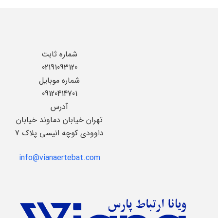
شماره ثابت
02191093120
شماره موبایل
09120414701
آدرس
تهران خیابان دماوند خیابان
داوودی کوچه انیسی پلاک 7
info@vianaertebat.com