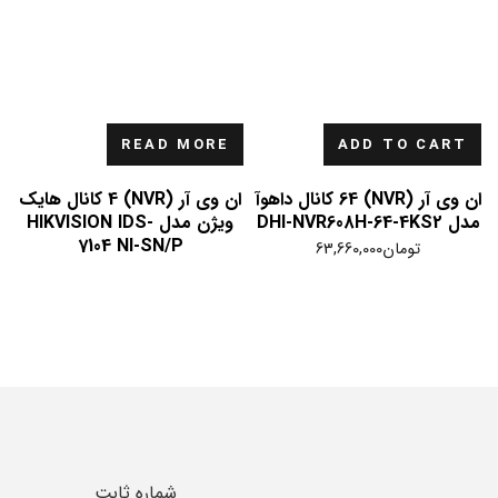
READ MORE
ADD TO CART
ان وی آر (NVR) 64 کانال داهوآ
ان وی آر (NVR) 4 کانال هایک
مدل DHI-NVR608H-64-4KS2
ویژن مدل HIKVISION IDS-
7104 NI-SN/P
تومان
63,660,000
شماره ثابت