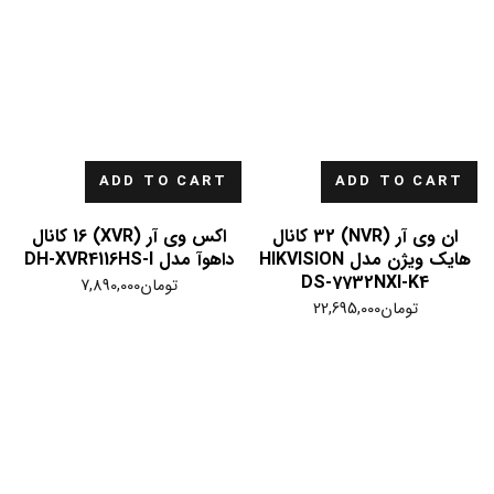
ADD TO CART
ADD TO CART
ان وی آر (NVR) 32 کانال
اکس وی آر (XVR) 16 کانال
هایک ویژن مدل HIKVISION
داهوآ مدل DH-XVR4116HS-I
DS-7732NXI-K4
تومان
7,890,000
تومان
22,695,000