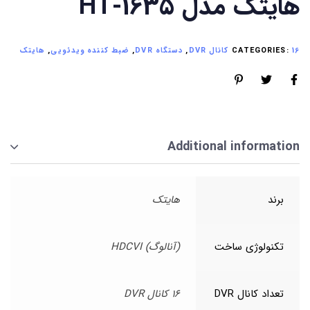
هایتک مدل HT-1635
16 کانال DVR
CATEGORIES:
,
دستگاه DVR
,
ضبط کننده ویدئویی
,
هایتک
Additional information
برند
هایتک
تکنولوژی ساخت
(آنالوگ) HDCVI
تعداد کانال DVR
16 کانال DVR