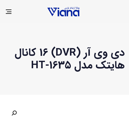
LE
ION
دی وی آر (DVR) 16 کانال
هایتک مدل HT-1635