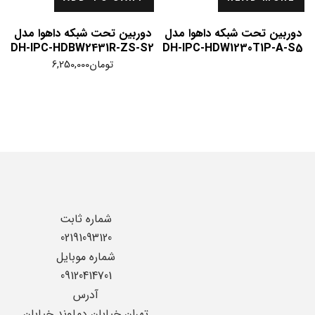
دوربین تحت شبکه داهوا مدل
دوربین تحت شبکه داهوا مدل
DH-IPC-HDBW2431R-ZS-S2
DH-IPC-HDW1230T1P-A-S5
تومان
6,250,000
شماره ثابت
02191093120
شماره موبایل
09120414701
آدرس
تهران خیابان دماوند خیابان