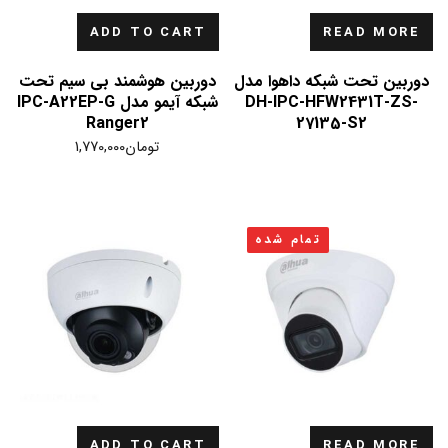
ADD TO CART
READ MORE
دوربین تحت شبکه داهوا مدل
دوربین هوشمند بی سیم تحت
DH-IPC-HFW2431T-ZS-
شبکه آیمو مدل IPC-A22EP-G
Ranger2
27135-S2
تومان
1,770,000
تمام شده
ADD TO CART
READ MORE