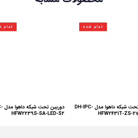
تمام شده
تمام ش
دوربین تحت شبکه داهوا مدل DH-IPC-
دوربی
HFW2239S-SA-LED-S2
HFW2431T-ZS-27