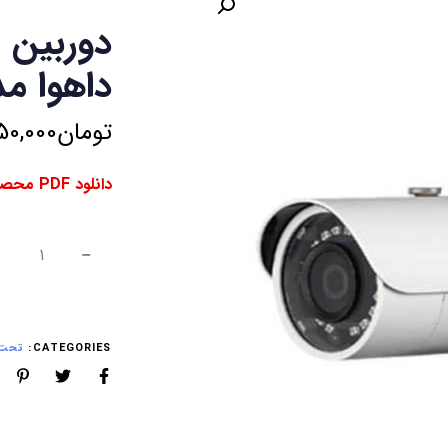
دوربین 
داهوا مدل HFW12B0S
تومان
50,000
دانلود PDF محصول ⇓
CATEGORIES:
تحت ش