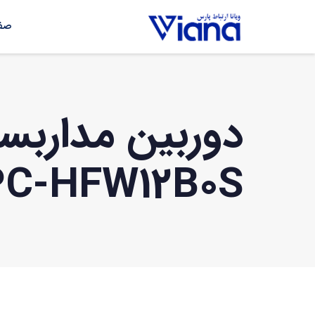
صفح
PC-HFW12B0S