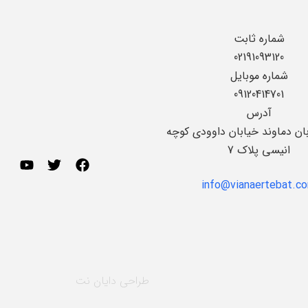
شماره ثابت
02191093120
شماره موبایل
09120414701
آدرس
بان دماوند خیابان داوودی کوچه
انیسی پلاک 7
info@vianaertebat.c
طراحی
دایان نت