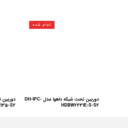
تمام شده
دوربین تحت شبکه داهوا مدل DH-IPC-
135-S2
HDBW2231E-S-S2