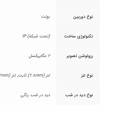
نوع دوربین
بولت
تکنولوژی ساخت
(تحت شبکه) IP
رزولوشن تصویر
2 مگاپیکسل
نوع لنز
لنز (2.8mm) ثابت, لنز (3.6mm) ثابت
نوع دید در شب
دید در شب رنگی