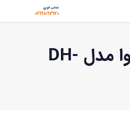
تماس فوری
02191093120
دوربین مداربسته تحت شبکه داهوا مدل DH-