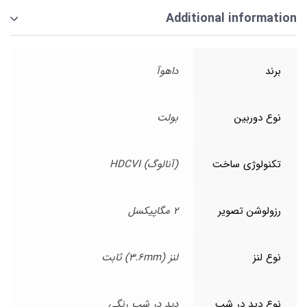
Additional information
برند
داهوآ
نوع دوربین
بولت
تکنولوژی ساخت
(آنالوگ) HDCVI
رزولوشن تصویر
2 مگاپیکسل
نوع لنز
لنز (3.6mm) ثابت
نوع دید در شب
دید در شب رنگی