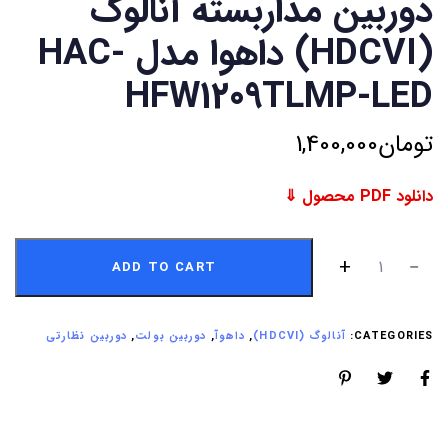
دوربین مداربسته آنالوگ
(HDCVI) داهوا مدل HAC-
HFW1209TLMP-LED
تومان
1,400,000
دانلود PDF محصول ⇓
ADD TO CART
CATEGORIES:
آنالوگ (HDCVI)
,
داهوآ
,
دوربین بولت
,
دوربین نظارتی