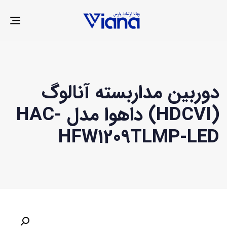
LE
ION
دوربین مداربسته آنالوگ
(HDCVI) داهوا مدل HAC-
HFW1209TLMP-LED