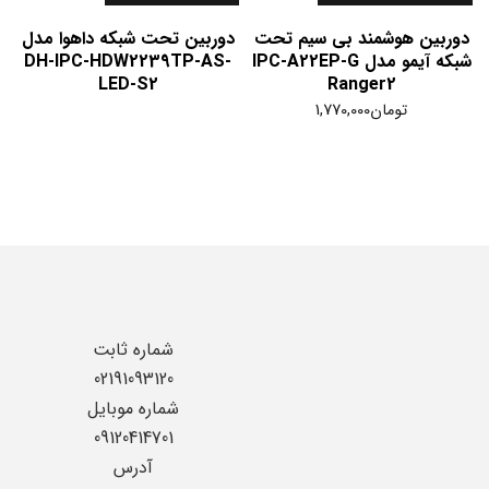
دوربین هوشمند بی سیم تحت
دوربین تحت شبکه داهوا مدل
شبکه آیمو مدل IPC-A22EP-G
DH-IPC-HDW2239TP-AS-
LED-S2
Ranger2
تومان
1,770,000
شماره ثابت
02191093120
شماره موبایل
09120414701
آدرس