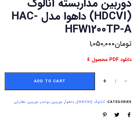
دوربین مداربسته آنالوگ
(HDCVI) داهوا مدل HAC-
HFW1200TP-A
تومان
1,050,000
دانلود PDF محصول ⇓
ADD TO CART
CATEGORIES:
آنالوگ (HDCVI)
,
داهوآ
,
دوربین بولت
,
دوربین نظارتی