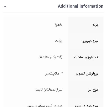
Additional information
برند
داهوآ
نوع دوربین
بولت
تکنولوژی ساخت
(آنالوگ) HDCVI
رزولوشن تصویر
2 مگاپیکسل
نوع لنز
لنز (3.6mm) ثابت
نوع دید در شب
دید در شب سیاه و سفید