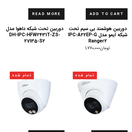
READ MORE
ADD TO CART
دوربین هوشمند بی سیم تحت
دوربین تحت شبکه داهوا مدل
شبکه آیمو مدل IPC-A22EP-G
DH-IPC-HFW2431T-ZS-
27135-S2
Ranger2
تومان
1,770,000
تمام شده
تمام شده