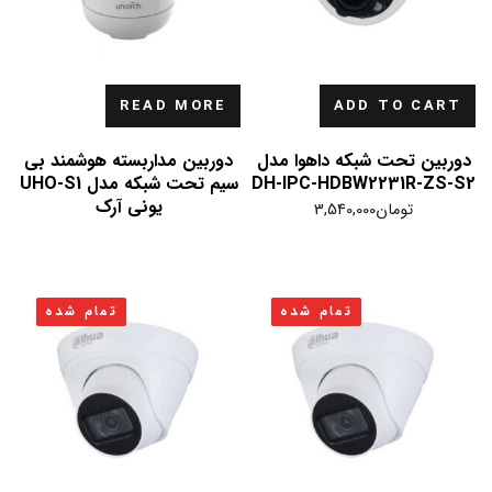
READ MORE
ADD TO CART
دوربین تحت شبکه داهوا مدل
دوربین مداربسته هوشمند بی
DH-IPC-HDBW2231R-ZS-S2
سیم تحت شبکه مدل UHO-S1
یونی آرک
تومان
3,540,000
تمام شده
تمام شده