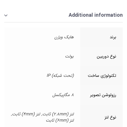
Additional information
برند
هایک ویژن
نوع دوربین
بولت
تکنولوژی ساخت
(تحت شبکه) IP
رزولوشن تصویر
8 مگاپیکسل
لنز (2.8mm) ثابت, لنز (4mm) ثابت,
نوع لنز
لنز (6mm) ثابت