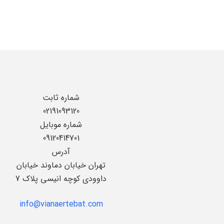
شماره ثابت
02191093120
شماره موبایل
09120414701
آدرس
تهران خیابان دماوند خیابان
داوودی کوچه انیسی پلاک 7
info@vianaertebat.com