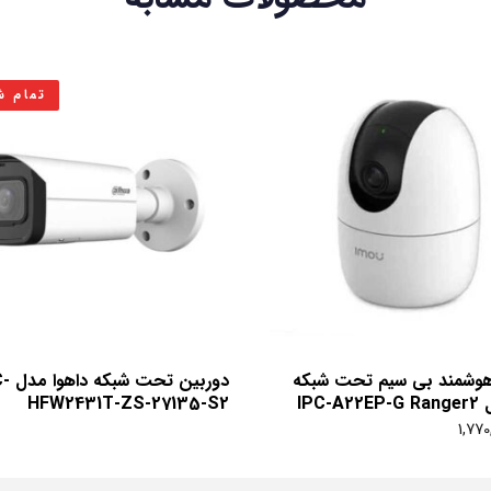
تمام ش
هوشمند بی سیم تحت شبکه
دوربی
IPC-
HFW2431T-ZS-27135-S2
1,770