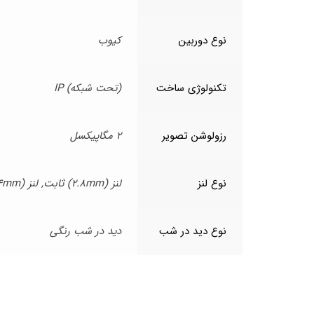
نوع دوربین
کیوب
تکنولوژی ساخت
(تحت شبکه) IP
رزولوشن تصویر
2 مگاپیکسل
نوع لنز
لنز (2.8mm) ثابت, لنز (4mm) ثابت
نوع دید در شب
دید در شب رنگی