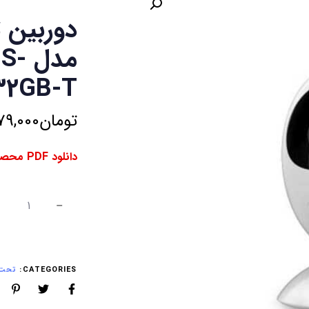
دوربین 
مدل
32GB-T
تومان
79,000
دانلود PDF محصول ⇓
CATEGORIES:
تحت ش