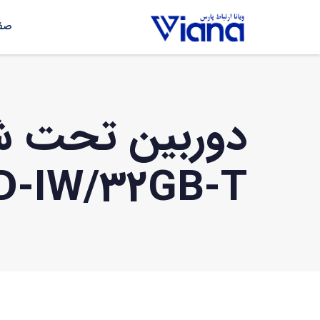
صفح
دوربین تحت ش
D-IW/32GB-T