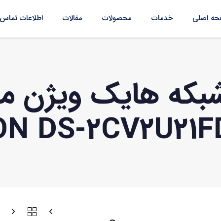
ه اصلی
خدمات
محصولات
مقالات
اطلاعات تماس
بکه هایک ویژن م
ON DS-2CV2U21F