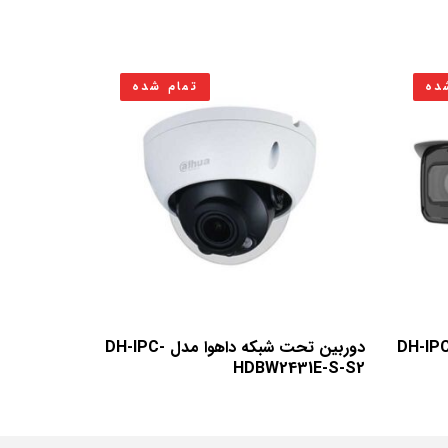
ده
تمام شده
ن تحت شبکه داهوا مدل DH-IPC-
دوربین تحت شبکه داهوا مدل DH-IPC-
HDBW2431E-S-S2