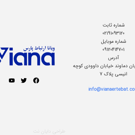
شماره ثابت
02191093120
شماره موبایل
09120414701
آدرس
بان دماوند خیابان داوودی کوچه
انیسی پلاک 7
info@vianaertebat.c
طراحی
دایان نت