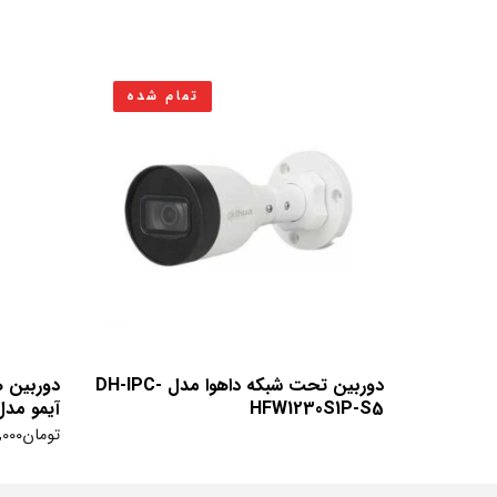
تمام شده
دوربین تحت شبکه داهوا مدل DH-IPC-
دوربین 
HFW1230S1P-S5
آیمو مدل A22EP-G Ranger2
تومان
,000