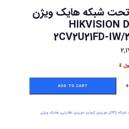
تحت شبکه هایک ویژن
 HIKVISION DS-
2CV2U21FD-IW/
2,1
ADD TO CART
بکه (IP)
,
دوربین کیوب
,
دوربین نظارتی
,
هایک ویژن