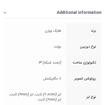
Additional information
برند
هایک ویژن
نوع دوربین
بولت
تکنولوژی ساخت
(تحت شبکه) IP
رزولوشن تصویر
8 مگاپیکسل
لنز (2.8mm) ثابت, لنز (4mm) ثابت,
نوع لنز
لنز (6mm) ثابت