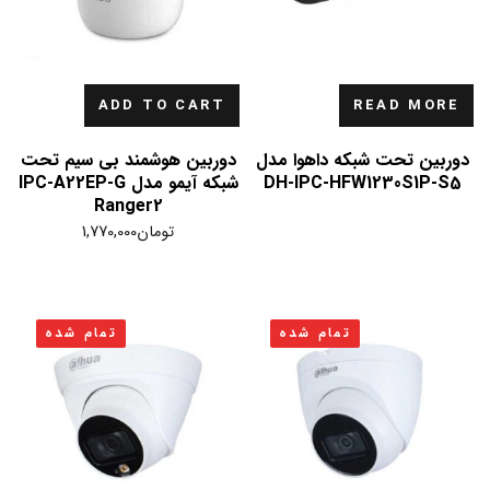
ADD TO CART
READ MORE
دوربین تحت شبکه داهوا مدل
دوربین هوشمند بی سیم تحت
DH-IPC-HFW1230S1P-S5
شبکه آیمو مدل IPC-A22EP-G
Ranger2
تومان
1,770,000
تمام شده
تمام شده