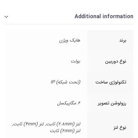
Additional information
برند
هایک ویژن
نوع دوربین
بولت
تکنولوژی ساخت
(تحت شبکه) IP
رزولوشن تصویر
6 مگاپیکسل
لنز (2.8mm) ثابت, لنز (4mm) ثابت,
نوع لنز
لنز (6mm) ثابت