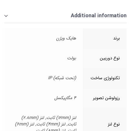
Additional information
برند
هایک ویژن
نوع دوربین
بولت
تکنولوژی ساخت
(تحت شبکه) IP
رزولوشن تصویر
4 مگاپیکسل
لنز (12mm) ثابت, لنز (2.8mm)
نوع لنز
ثابت, لنز (4mm) ثابت, لنز (6mm)
ثابت, لنز (8mm) ثابت