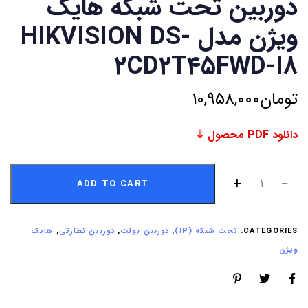
دوربین تحت شبکه هایک
ویژن مدل HIKVISION DS-
2CD2T45FWD-I8
تومان
10,958,000
دانلود PDF محصول ⇓
ADD TO CART
CATEGORIES:
تحت شبکه (IP)
,
دوربین بولت
,
دوربین نظارتی
,
هایک
ویژن