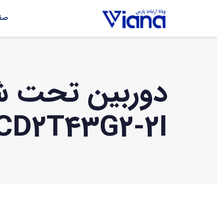
صفح
دوربین تحت ش
CD2T43G2-2I