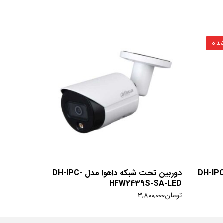
ده
ن تحت شبکه داهوا مدل DH-IPC-
دوربین تحت شبکه داهوا مدل DH-IPC-
HFW2439S-SA-LED
تومان
3,800,000