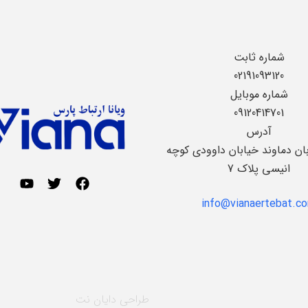
شماره ثابت
02191093120
شماره موبایل
09120414701
آدرس
بان دماوند خیابان داوودی کوچه
انیسی پلاک 7
info@vianaertebat.c
طراحی
دایان نت