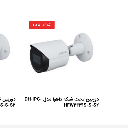
تمام شده
دوربین تحت شبکه داهوا مدل DH-IPC-
S-S-S2
HFW2431S-S-S2