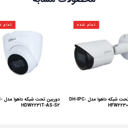
تمام شده
تمام ش
دوربین تحت شبکه داهوا مدل DH-IPC-
دوربی
HDW2231T-AS-S2
HFW2230