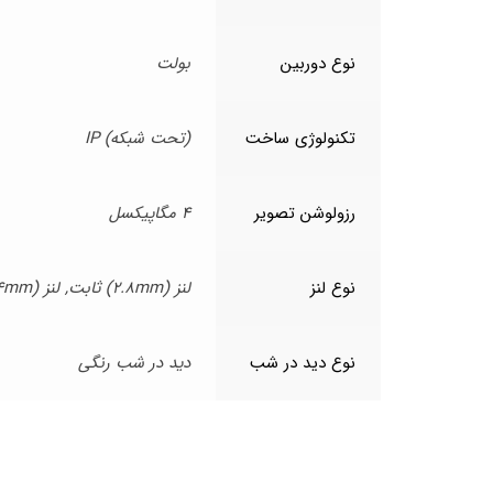
نوع دوربین
بولت
تکنولوژی ساخت
(تحت شبکه) IP
رزولوشن تصویر
4 مگاپیکسل
نوع لنز
لنز (2.8mm) ثابت, لنز (4mm) ثابت
نوع دید در شب
دید در شب رنگی