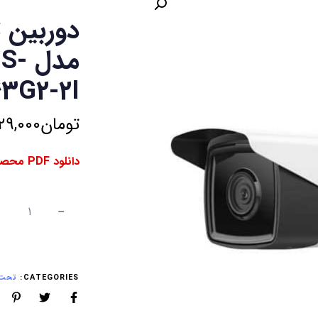
دوربین 
مدل
3G2-2I
تومان
29,000
دانلود PDF محصول ⇓
CATEGORIES:
تحت ش