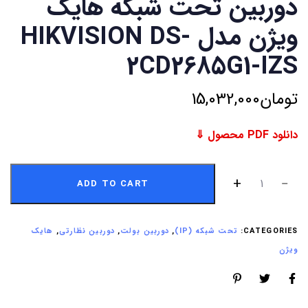
دوربین تحت شبکه هایک
ویژن مدل HIKVISION DS-
2CD2685G1-IZS
تومان
15,032,000
دانلود PDF محصول ⇓
ADD TO CART
CATEGORIES:
تحت شبکه (IP)
,
دوربین بولت
,
دوربین نظارتی
,
هایک
ویژن