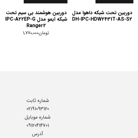
دوربین تحت شبکه داهوا مدل
دوربین هوشمند بی سیم تحت
DH-IPC-HDW2431T-AS-S2
شبکه آیمو مدل IPC-A22EP-G
Ranger2
تومان
1,770,000
شماره ثابت
02191093120
شماره موبایل
09120414701
آدرس