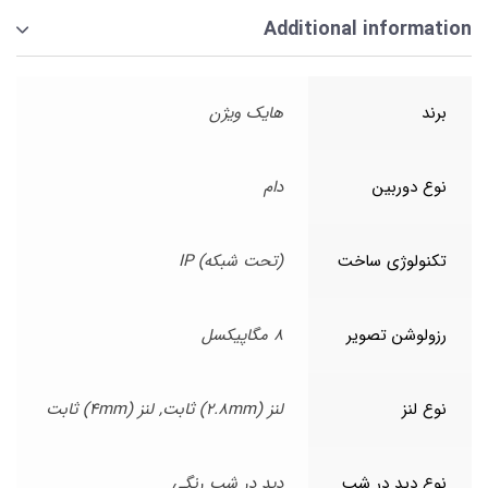
Additional information
برند
هایک ویژن
نوع دوربین
دام
تکنولوژی ساخت
(تحت شبکه) IP
رزولوشن تصویر
8 مگاپیکسل
نوع لنز
لنز (2.8mm) ثابت, لنز (4mm) ثابت
نوع دید در شب
دید در شب رنگی