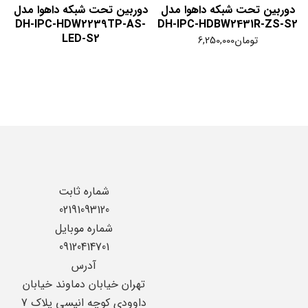
دوربین تحت شبکه داهوا مدل
دوربین تحت شبکه داهوا مدل
DH-IPC-HDW2239TP-AS-
DH-IPC-HDBW2431R-ZS-S2
LED-S2
تومان
6,250,000
شماره ثابت
02191093120
شماره موبایل
09120414701
آدرس
تهران خیابان دماوند خیابان
داوودی کوچه انیسی پلاک 7