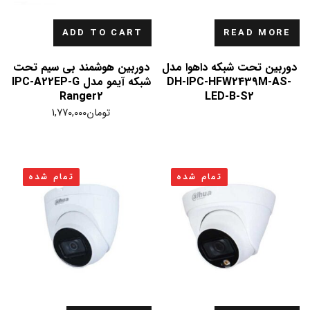
ADD TO CART
READ MORE
دوربین تحت شبکه داهوا مدل
دوربین هوشمند بی سیم تحت
DH-IPC-HFW2439M-AS-
شبکه آیمو مدل IPC-A22EP-G
Ranger2
LED-B-S2
تومان
1,770,000
تمام شده
تمام شده