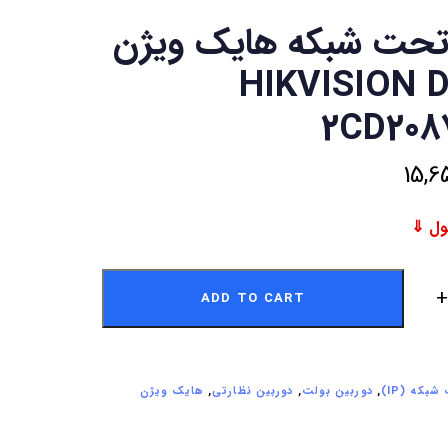
تحت شبکه هایک ویژن
 HIKVISION DS-
2CD208
15,6
ADD TO CART
بکه (IP)
,
دوربین بولت
,
دوربین نظارتی
,
هایک ویژن