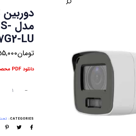
دوربین 
مدل
7G2-LU
تومان
55,000
دانلود PDF محصول ⇓
CATEGORIES:
تحت ش