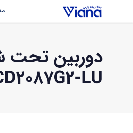
صفح
دوربین تحت ش
CD2087G2-LU