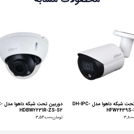
دوربین تحت شبکه داهوا مدل DH-IPC-
دوربی
HDBW2231R-ZS-S2
HFW2439S-
3,800
تومان
3,540,000