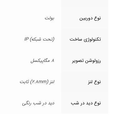
نوع دوربین
بولت
تکنولوژی ساخت
(تحت شبکه) IP
رزولوشن تصویر
8 مگاپیکسل
نوع لنز
لنز (2.8mm) ثابت
نوع دید در شب
دید در شب رنگی