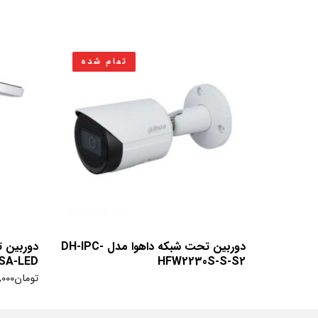
تمام شده
دوربین تحت شبکه داهوا مدل DH-IPC-
SA-LED
HFW2230S-S-S2
تومان
,000