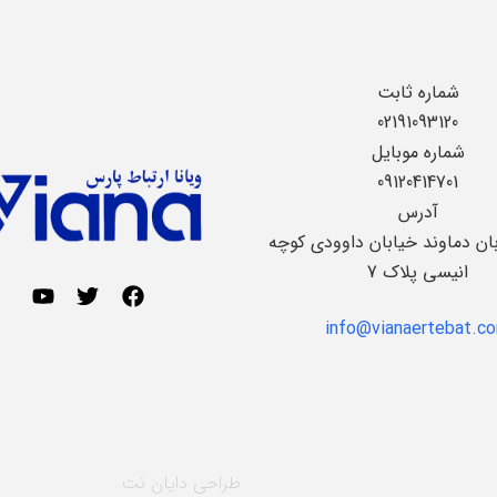
شماره ثابت
02191093120
شماره موبایل
09120414701
آدرس
بان دماوند خیابان داوودی کوچه
انیسی پلاک 7
info@vianaertebat.c
طراحی
دایان نت