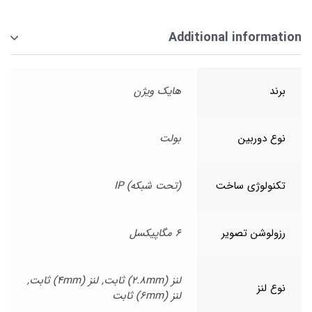
Additional information
برند
هایک ویژن
نوع دوربین
بولت
تکنولوژی ساخت
(تحت شبکه) IP
رزولوشن تصویر
6 مگاپیکسل
لنز (2.8mm) ثابت, لنز (4mm) ثابت,
نوع لنز
لنز (6mm) ثابت