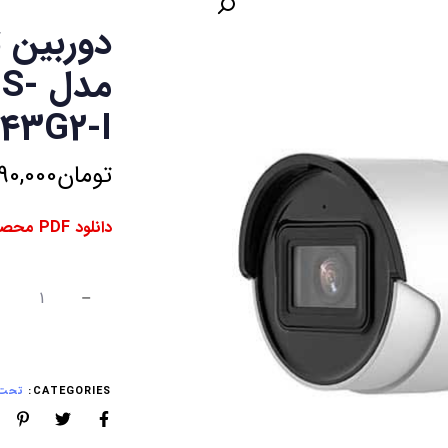
دوربین 
مدل
43G2-I
تومان
90,000
دانلود PDF محصول ⇓
CATEGORIES:
تحت ش