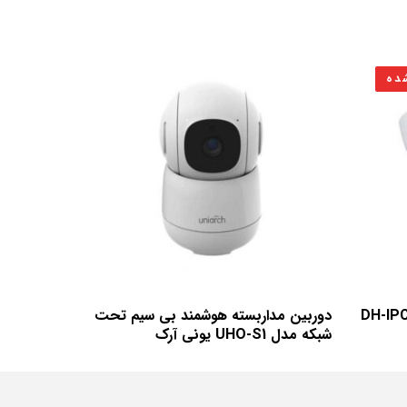
ده
ن تحت شبکه داهوا مدل DH-IPC-
دوربین مداربسته هوشمند بی سیم تحت
شبکه مدل UHO-S1 یونی آرک