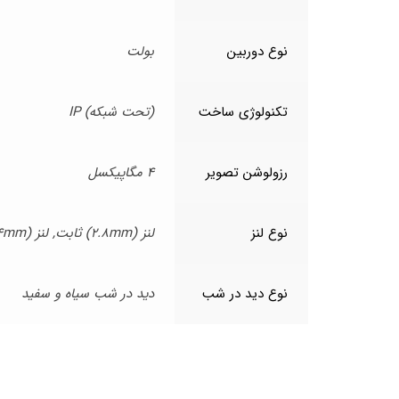
نوع دوربین
بولت
تکنولوژی ساخت
(تحت شبکه) IP
رزولوشن تصویر
4 مگاپیکسل
نوع لنز
لنز (2.8mm) ثابت, لنز (4mm) ثابت, لنز (6mm) ثابت
نوع دید در شب
دید در شب سیاه و سفید