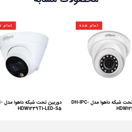
تمام شده
تمام ش
دوربین تحت شبکه داهوا مدل DH-IPC-
دوربی
HDW1239T1-LED-S5
HDW12