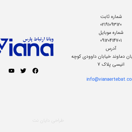
شماره ثابت
02191093120
شماره موبایل
09120414701
آدرس
بان دماوند خیابان داوودی کوچه
انیسی پلاک 7
info@vianaertebat.c
طراحی
دایان نت