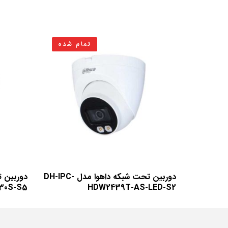
تمام شده
دوربین تحت شبکه داهوا مدل DH-IPC-
30S-S5
HDW2439T-AS-LED-S2