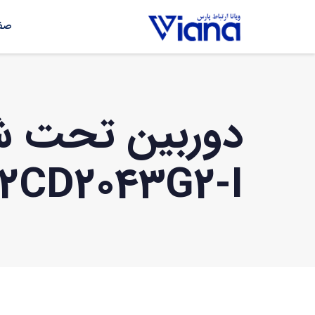
صفح
دوربین تحت ش
2CD2043G2-I