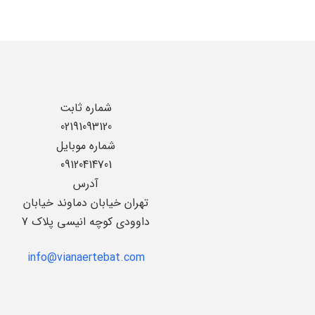
شماره ثابت
02191093120
شماره موبایل
09120414701
آدرس
تهران خیابان دماوند خیابان
داوودی کوچه انیسی پلاک 7
info@vianaertebat.com