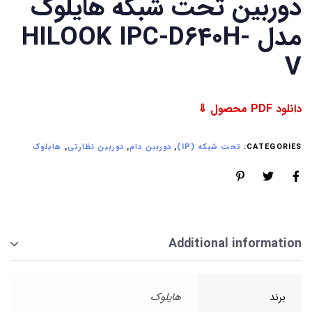
دوربین تحت شبکه هایلوک
مدل HILOOK IPC-D640H-
V
دانلود PDF محصول ⇓
CATEGORIES:
تحت شبکه (IP)
,
دوربین دام
,
دوربین نظارتی
,
هایلوک
Additional information
برند
هایلوک