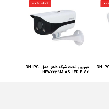
ده
تمام شده
ن تحت شبکه داهوا مدل DH-IPC-
دوربین تحت شبکه داهوا مدل DH-IPC-
HFW2439M-AS-LED-B-S2