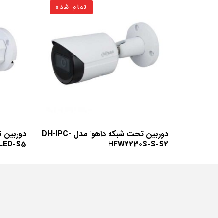
تمام شده
دوربین تحت شبکه داهوا مدل DH-IPC-
LED-S5
HFW2230S-S-S2