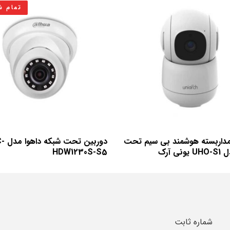
تمام ش
مداربسته هوشمند بی سیم تحت
دوربی
نی آرک
HDW1230S-S5
شماره ثابت