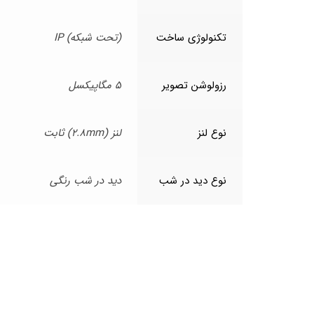
تکنولوژی ساخت
(تحت شبکه) IP
رزولوشن تصویر
5 مگاپیکسل
نوع لنز
لنز (2.8mm) ثابت
نوع دید در شب
دید در شب رنگی