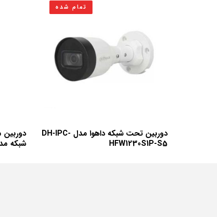
تمام شده
دوربین تحت شبکه داهوا مدل DH-IPC-
دوربین 
HFW1230S1P-S5
شبکه مدل UHO-S1 یو