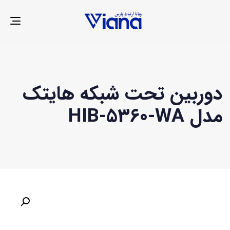
LE
ION
دوربین تحت شبکه هایتک
مدل HIB-5360-WA