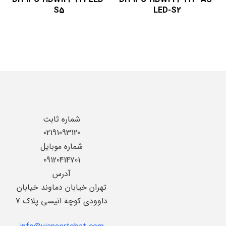
S5
LED-S2
شماره ثابت
02191093120
شماره موبایل
09120414701
آدرس
تهران خیابان دماوند خیابان
داوودی کوچه انیسی پلاک 7