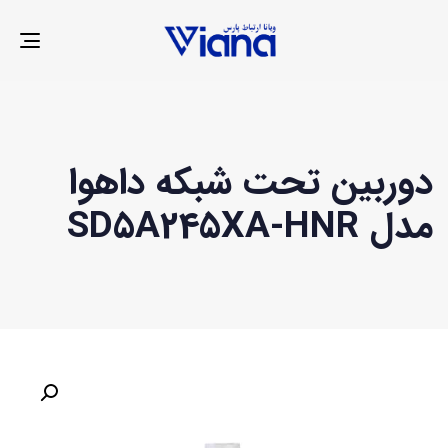
LE
ION
دوربین تحت شبکه داهوا
مدل SD5A245XA-HNR