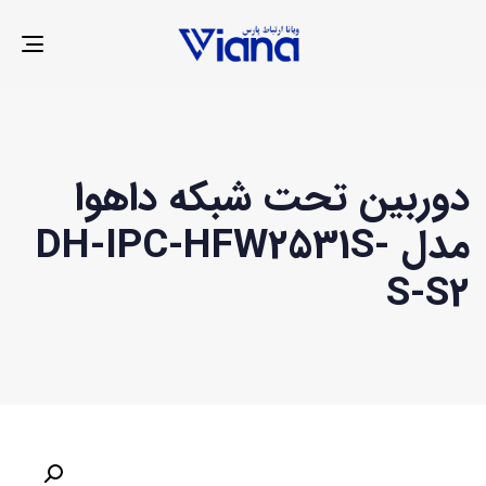
LE
ION
دوربین تحت شبکه داهوا
مدل DH-IPC-HFW2531S-
S-S2