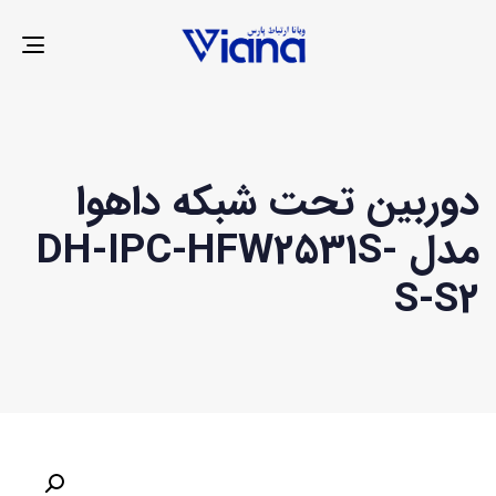
LE
ION
دوربین تحت شبکه داهوا
مدل DH-IPC-HFW2531S-
S-S2