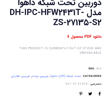
دوربین تحت شبکه داهوا
مدل DH-IPC-HFW2431T-
ZS-27135-S2
دانلود PDF محصول ⇓
THIS PRODUCT IS CURRENTLY OUT OF STOCK AND
UNAVAILABLE.
SKU:
N/A
CATEGORIES:
تحت شبکه (IP)
,
داهوآ
,
دوربین بولت
,
دوربین نظارتی
دسترسی :
OUT OF STOCK