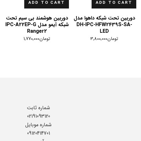
ADD TO CART
ADD TO CART
دوربین تحت شبکه داهوا مدل
دوربین هوشمند بی سیم تحت
DH-IPC-HFW2439S-SA-
شبکه آیمو مدل IPC-A22EP-G
Ranger2
LED
تومان
3,800,000
تومان
1,770,000
شماره ثابت
02191093120
شماره موبایل
09120414701