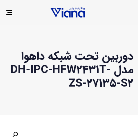
LE
ION
دوربین تحت شبکه داهوا
مدل DH-IPC-HFW2431T-
ZS-27135-S2