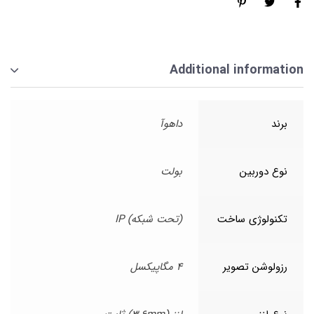
Additional information
برند
داهوآ
نوع دوربین
بولت
تکنولوژی ساخت
(تحت شبکه) IP
رزولوشن تصویر
4 مگاپیکسل