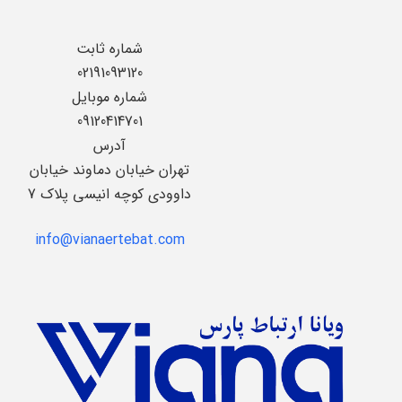
شماره ثابت
02191093120
شماره موبایل
09120414701
آدرس
تهران خیابان دماوند خیابان
داوودی کوچه انیسی پلاک 7
info@vianaertebat.com