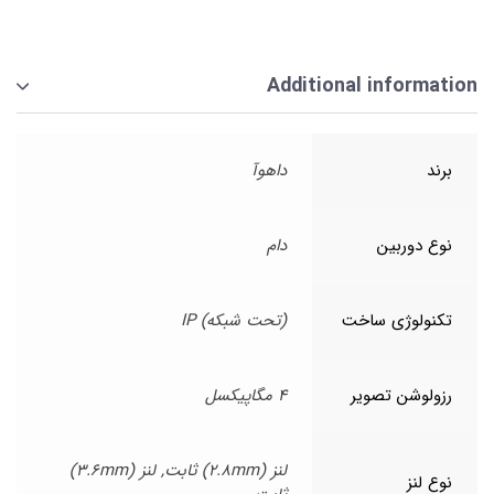
Additional information
برند
داهوآ
نوع دوربین
دام
تکنولوژی ساخت
(تحت شبکه) IP
رزولوشن تصویر
4 مگاپیکسل
لنز (2.8mm) ثابت, لنز (3.6mm)
نوع لنز