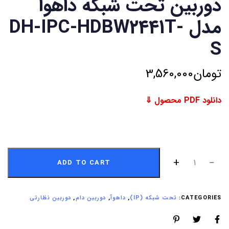
دوربین تحت شبکه داهوا
مدل DH-IPC-HDBW2441T-
S
تومان
3,560,000
دانلود PDF محصول ⇓
ADD TO CART
CATEGORIES:
تحت شبکه (IP)
,
داهوآ
,
دوربین دام
,
دوربین نظارتی