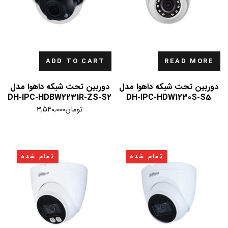
ADD TO CART
READ MORE
دوربین تحت شبکه داهوا مدل
دوربین تحت شبکه داهوا مدل
DH-IPC-HDBW2231R-ZS-S2
DH-IPC-HDW1230S-S5
تومان
3,540,000
تمام شده
تمام شده