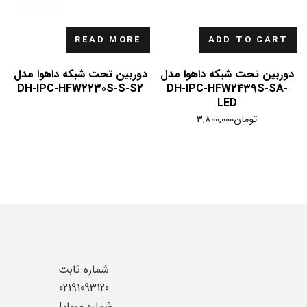
READ MORE
ADD TO CART
دوربین تحت شبکه داهوا مدل
دوربین تحت شبکه داهوا مدل
DH-IPC-HFW2230S-S-S2
DH-IPC-HFW2439S-SA-
LED
تومان
3,800,000
شماره ثابت
02191093120
شماره موبایل