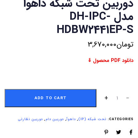
دوربین تحت شبکه داهوا
مدل DH-IPC-
HDBW2441EP-S
تومان
3,670,000
دانلود PDF محصول ⇓
ADD TO CART
CATEGORIES:
تحت شبکه (IP)
,
داهوآ
,
دوربین دام
,
دوربین نظارتی