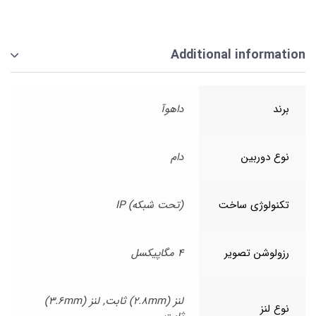
Additional information
برند
داهوآ
نوع دوربین
دام
تکنولوژی ساخت
(تحت شبکه) IP
رزولوشن تصویر
4 مگاپیکسل
لنز (2.8mm) ثابت, لنز (3.6mm)
نوع لنز