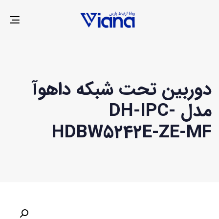
LE
ION
دوربین تحت شبکه داهوآ
مدل DH-IPC-
HDBW5242E-ZE-MF