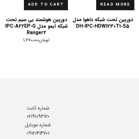
ADD TO CART
READ MORE
دوربین تحت شبکه داهوا مدل
دوربین هوشمند بی سیم تحت
DH-IPC-HDW1230T1-S5
شبکه آیمو مدل IPC-A22EP-G
Ranger2
تومان
1,770,000
شماره ثابت
02191093120
شماره موبایل
09120414701