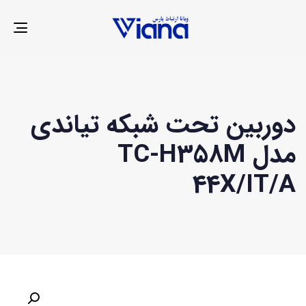
LE
ION
دوربین تحت شبکه تیاندی
مدل TC-H358M
44X/IT/A