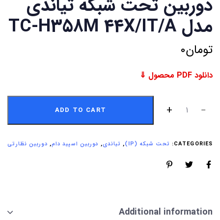
دوربین تحت شبکه تیاندی
مدل TC-H358M 44X/IT/A
تومان
0
دانلود PDF محصول ⇓
ADD TO CART
CATEGORIES:
تحت شبکه (IP)
,
تیاندی
,
دوربین اسپید دام
,
دوربین نظارتی
Additional information