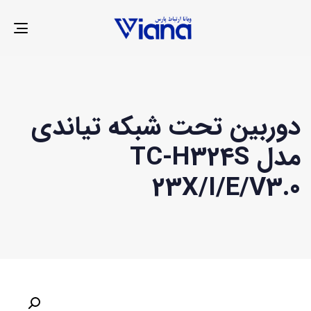
LE
ION
دوربین تحت شبکه تیاندی
مدل TC-H324S
23X/I/E/V3.0