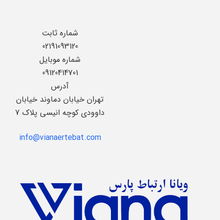
شماره ثابت
02191093120
شماره موبایل
09120414701
آدرس
تهران خیابان دماوند خیابان
داوودی کوچه انیسی پلاک 7
info@vianaertebat.com