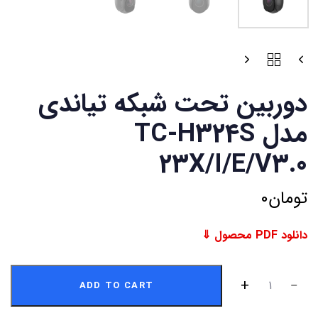
دوربین تحت شبکه تیاندی
مدل TC-H324S
23X/I/E/V3.0
تومان
0
دانلود PDF محصول ⇓
ADD TO CART