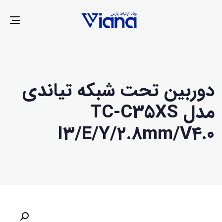
LE
ION
دوربین تحت شبکه تیاندی
مدل TC-C35XS
I3/E/Y/2.8mm/V4.0