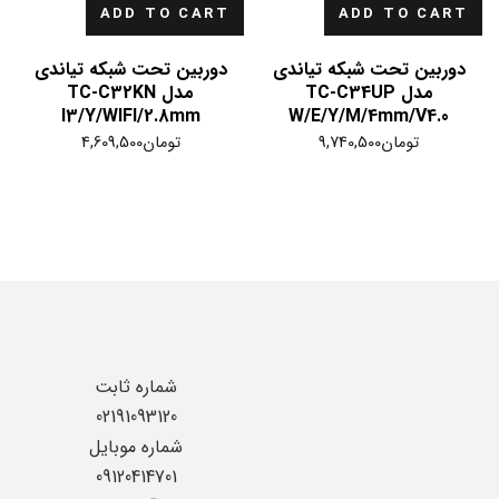
ADD TO CART
ADD TO CART
دوربین تحت شبکه تیاندی
دوربین تحت شبکه تیاندی
مدل TC-C34UP
مدل TC-C32KN
I3/Y/WIFI/2.8mm
W/E/Y/M/4mm/V4.0
تومان
9,740,500
تومان
4,609,500
شماره ثابت
02191093120
شماره موبایل
09120414701