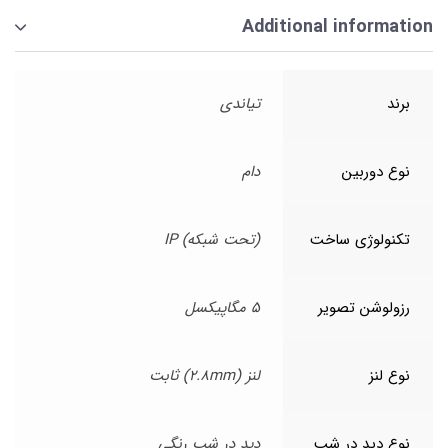
Additional information
برند
تیاندی
نوع دوربین
دام
تکنولوژی ساخت
(تحت شبکه) IP
رزولوشن تصویر
5 مگاپیکسل
نوع لنز
لنز (2.8mm) ثابت
نوع دید در شب
دید در شب رنگی