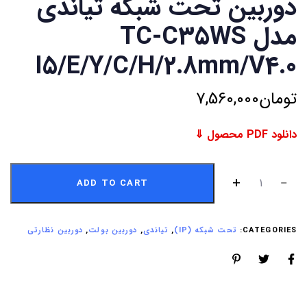
دوربین تحت شبکه تیاندی
مدل TC-C35WS
I5/E/Y/C/H/2.8mm/V4.0
تومان
7,560,000
دانلود PDF محصول ⇓
ADD TO CART
CATEGORIES:
تحت شبکه (IP)
,
تیاندی
,
دوربین بولت
,
دوربین نظارتی