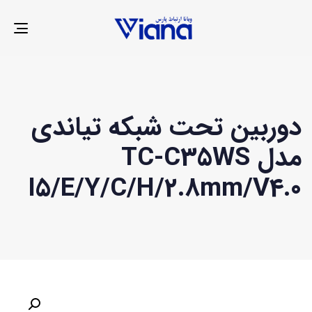
LE
ION
دوربین تحت شبکه تیاندی
مدل TC-C35WS
I5/E/Y/C/H/2.8mm/V4.0