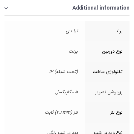
Additional information
برند
تیاندی
نوع دوربین
بولت
تکنولوژی ساخت
(تحت شبکه) IP
رزولوشن تصویر
5 مگاپیکسل
نوع لنز
لنز (2.8mm) ثابت
نوع دید در شب
دید در شب رنگی