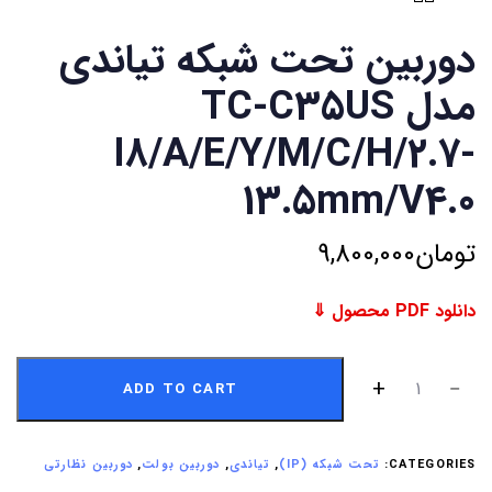
دوربین تحت شبکه تیاندی
مدل TC-C35US
I8/A/E/Y/M/C/H/2.7-
13.5mm/V4.0
تومان
9,800,000
دانلود PDF محصول ⇓
ADD TO CART
CATEGORIES:
تحت شبکه (IP)
,
تیاندی
,
دوربین بولت
,
دوربین نظارتی