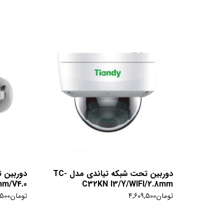
دوربین تحت شبکه تیاندی مدل TC-
mm/V4.0
C32KN I3/Y/WIFI/2.8mm
تومان
4,609,500
تومان
,500