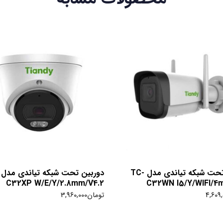
دوربین تحت شبکه تیاندی مدل TC-
C32XP W/E/Y/2.8mm/V4.2
C32WN I5/Y/WIFI/4
4,609
تومان
3,960,000