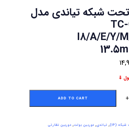
تحت شبکه تیاندی مدل
TC
I8/A/E/Y/M
13.5m
14,
ADD TO CART
بکه (IP)
,
تیاندی
,
دوربین بولت
,
دوربین نظارتی