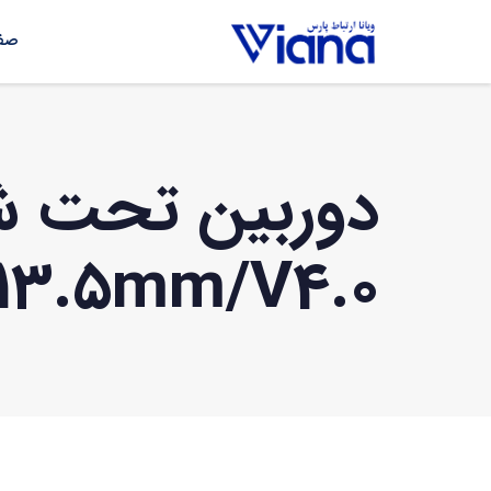
صفح
-13.5mm/V4.0