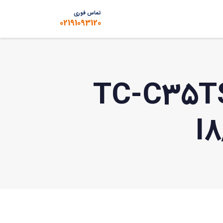
تماس فوری
02191093120
بین تحت شبکه تیاندی مدل TC-C35TS
I