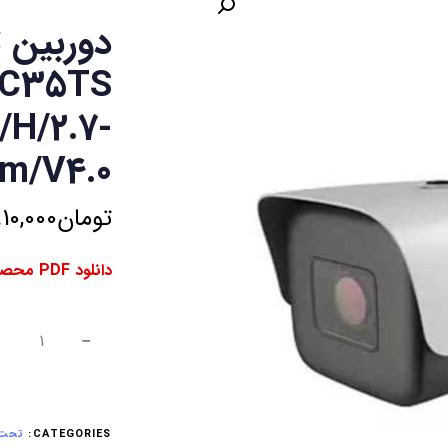
دوربین 
-C35TS
/H/2.7-
m/V4.0
تومان
910,000
دانلود PDF محصول ⇓
CATEGORIES:
تحت ش