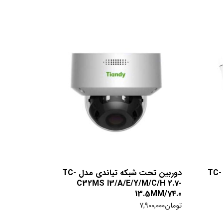
دوربین تحت شبکه تیاندی مدل TC-
دوربین تحت شبکه تیاندی مدل TC-
C32MS I3/A/E/Y/M/C/H 2.7-
13.5MM/74.0
تومان
7,900,000