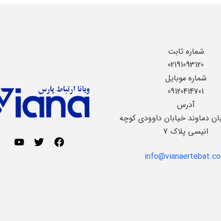
شماره ثابت
02191093120
شماره موبایل
09120414701
آدرس
بان دماوند خیابان داوودی کوچه
انیسی پلاک 7
info@vianaertebat.c