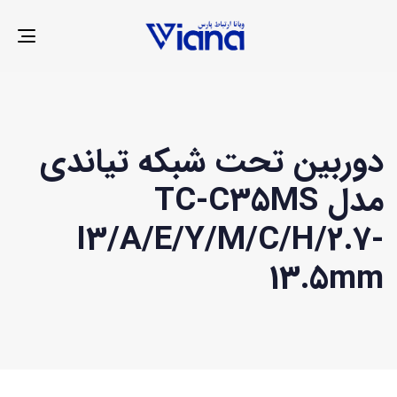
LE
ION
دوربین تحت شبکه تیاندی
مدل TC-C35MS
I3/A/E/Y/M/C/H/2.7-
13.5mm