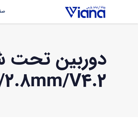
صفح
/2.8mm/V4.2