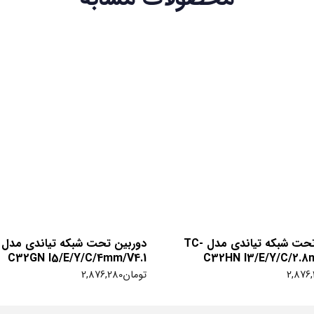
دوربین تحت شبکه تیاندی مدل TC-
C32GN I5/E/Y/C/4mm/V4.1
C32HN I3/E/Y/C/2.8
2,876,
تومان
2,876,280