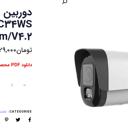
دوربین 
C34WS
m/V4.2
تومان
29,000
دانلود PDF محصول ⇓
CATEGORIES:
تحت ش