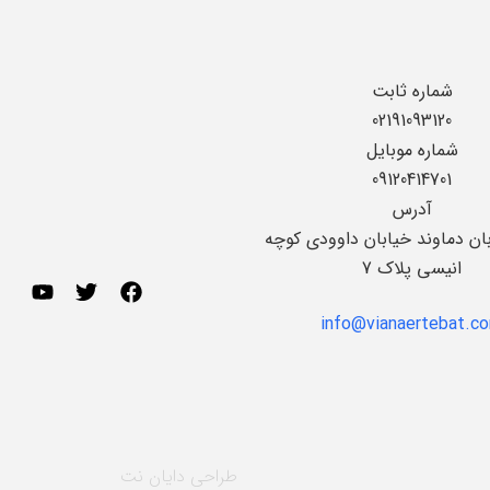
شماره ثابت
02191093120
شماره موبایل
09120414701
آدرس
بان دماوند خیابان داوودی کوچه
انیسی پلاک 7
info@vianaertebat.c
طراحی
دایان نت