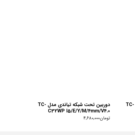
دوربین تحت شبکه تیاندی مدل TC-
دوربین تحت شبکه تیاندی مدل TC-
C32WP I5/E/Y/M/4mm/V4.0
تومان
4,680,000