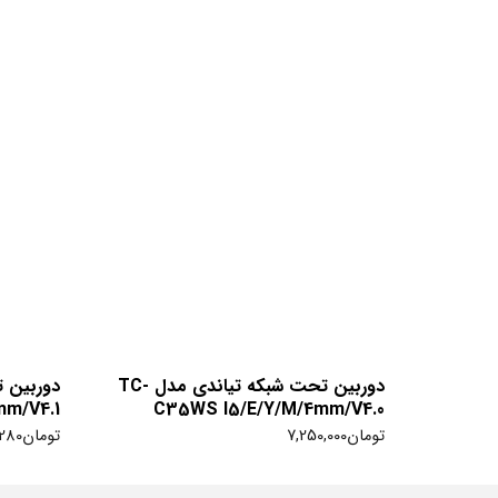
دوربین تحت شبکه تیاندی مدل TC-
mm/V4.1
C35WS I5/E/Y/M/4mm/V4.0
تومان
7,250,000
تومان
280