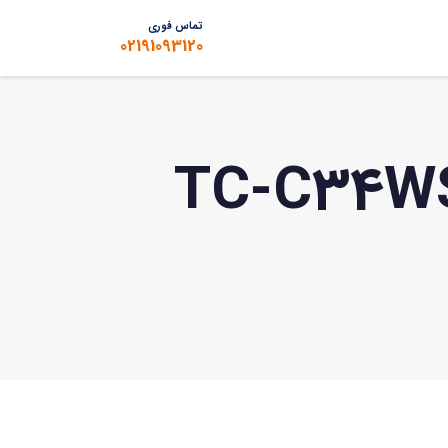
تماس فوری
02191093120
بین تحت شبکه تیاندی مدل TC-C34WS