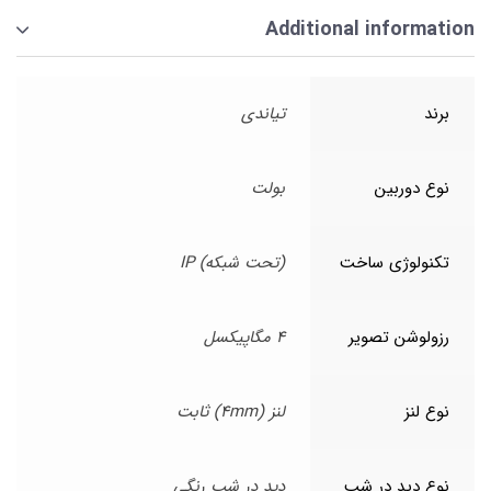
Additional information
برند
تیاندی
نوع دوربین
بولت
تکنولوژی ساخت
(تحت شبکه) IP
رزولوشن تصویر
4 مگاپیکسل
نوع لنز
لنز (4mm) ثابت
نوع دید در شب
دید در شب رنگی