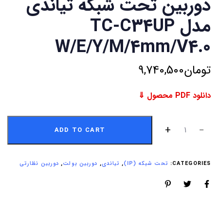
دوربین تحت شبکه تیاندی
مدل TC-C34UP
W/E/Y/M/4mm/V4.0
تومان
9,740,500
دانلود PDF محصول ⇓
ADD TO CART
CATEGORIES:
تحت شبکه (IP)
,
تیاندی
,
دوربین بولت
,
دوربین نظارتی