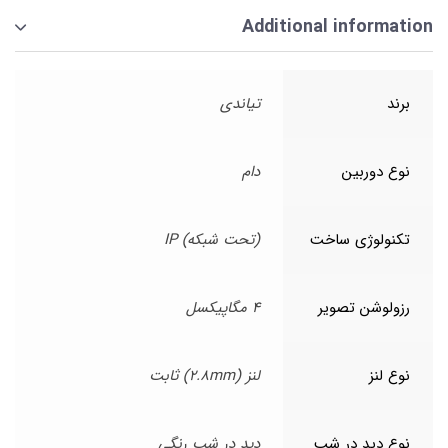
Additional information
برند
تیاندی
نوع دوربین
دام
تکنولوژی ساخت
(تحت شبکه) IP
رزولوشن تصویر
4 مگاپیکسل
نوع لنز
لنز (2.8mm) ثابت
نوع دید در شب
دید در شب رنگی