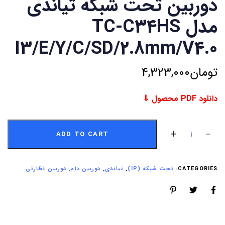
دوربین تحت شبکه تیاندی
مدل TC-C34HS
I3/E/Y/C/SD/2.8mm/V4.0
تومان
4,323,000
دانلود PDF محصول ⇓
ADD TO CART
CATEGORIES:
تحت شبکه (IP)
,
تیاندی
,
دوربین دام
,
دوربین نظارتی