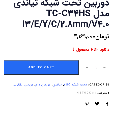
دوربین تحت شبکه تیاندی
مدل TC-C34HS
I3/E/Y/C/2.8mm/V4.0
تومان
4,169,000
دانلود PDF محصول ⇓
ADD TO CART
CATEGORIES:
تحت شبکه (IP)
,
تیاندی
,
دوربین دام
,
دوربین نظارتی
دسترسی :
10 IN STOCK