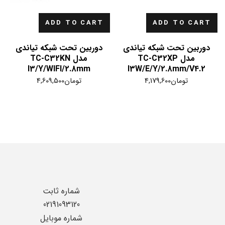
ADD TO CART
ADD TO CART
دوربین تحت شبکه تیاندی
دوربین تحت شبکه تیاندی
مدل TC-C32XP
مدل TC-C32KN
I3/Y/WIFI/2.8mm
I3W/E/Y/2.8mm/V4.2
تومان
4,179,600
تومان
4,609,500
شماره ثابت
02191093120
شماره موبایل