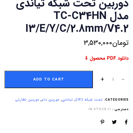
دوربین تحت شبکه تیاندی
مدل TC-C34HN
I3/E/Y/C/2.8mm/V4.2
تومان
3,530,000
دانلود PDF محصول ⇓
ADD TO CART
CATEGORIES:
تحت شبکه (IP)
,
تیاندی
,
دوربین دام
,
دوربین نظارتی
دسترسی :
21 IN STOCK