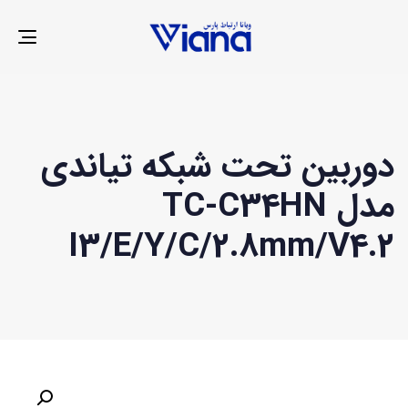
LE
ION
دوربین تحت شبکه تیاندی
مدل TC-C34HN
I3/E/Y/C/2.8mm/V4.2