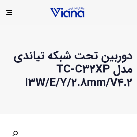
LE
ION
دوربین تحت شبکه تیاندی
مدل TC-C32XP
I3W/E/Y/2.8mm/V4.2