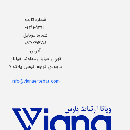
شماره ثابت
02191093120
شماره موبایل
09120414701
آدرس
تهران خیابان دماوند خیابان
داوودی کوچه انیسی پلاک 7
info@vianaertebat.com