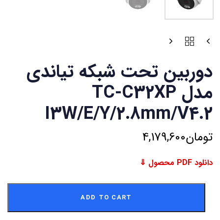
دوربین تحت شبکه تیاندی
مدل TC-C32XP
I3W/E/Y/2.8mm/V4.2
تومان
4,179,600
دانلود PDF محصول ⇓
ADD TO CART