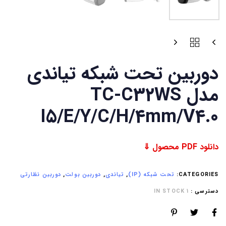
دوربین تحت شبکه تیاندی
مدل TC-C32WS
I5/E/Y/C/H/4mm/V4.0
دانلود PDF محصول ⇓
CATEGORIES:
تحت شبکه (IP)
,
تیاندی
,
دوربین بولت
,
دوربین نظارتی
دسترسی :
1 IN STOCK