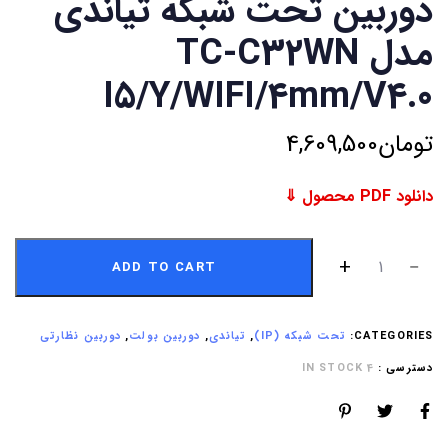
دوربین تحت شبکه تیاندی
مدل TC-C32WN
I5/Y/WIFI/4mm/V4.0
تومان
4,609,500
دانلود PDF محصول ⇓
ADD TO CART
CATEGORIES:
تحت شبکه (IP)
,
تیاندی
,
دوربین بولت
,
دوربین نظارتی
دسترسی :
4 IN STOCK