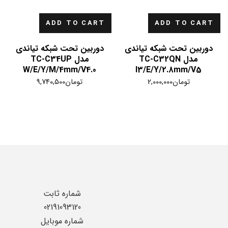
ADD TO CART
ADD TO CART
دوربین تحت شبکه تیاندی
دوربین تحت شبکه تیاندی
مدل TC-C32QN
مدل TC-C34UP
W/E/Y/M/4mm/V4.0
I3/E/Y/2.8mm/V5
تومان
2,000,000
تومان
9,740,500
شماره ثابت
02191093120
شماره موبایل