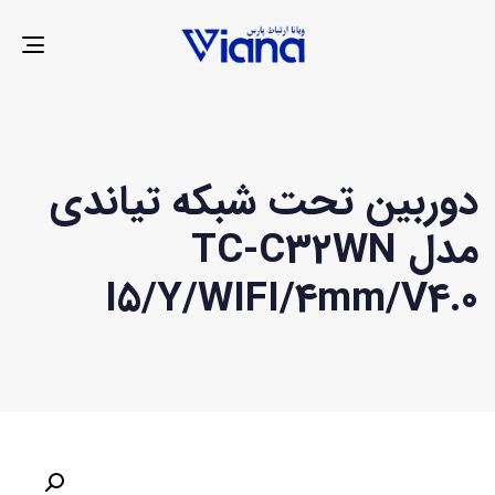
LE
ION
دوربین تحت شبکه تیاندی
مدل TC-C32WN
I5/Y/WIFI/4mm/V4.0